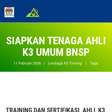
SIAPKAN TENAGA AHLI
K3 UMUM BNSP
11 Februari 2026
|
Lembaga K3 Training
|
Tags:
TRAINING DAN SERTIFIKASI AHLI K3