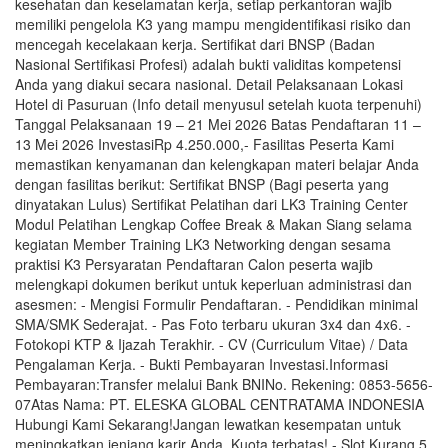
kesehatan dan keselamatan kerja, setiap perkantoran wajib
memiliki pengelola K3 yang mampu mengidentifikasi risiko dan
mencegah kecelakaan kerja. Sertifikat dari BNSP (Badan
Nasional Sertifikasi Profesi) adalah bukti validitas kompetensi
Anda yang diakui secara nasional. Detail Pelaksanaan Lokasi
Hotel di Pasuruan (Info detail menyusul setelah kuota terpenuhi)
Tanggal Pelaksanaan 19 – 21 Mei 2026 Batas Pendaftaran 11 –
13 Mei 2026 InvestasiRp 4.250.000,- Fasilitas Peserta Kami
memastikan kenyamanan dan kelengkapan materi belajar Anda
dengan fasilitas berikut: Sertifikat BNSP (Bagi peserta yang
dinyatakan Lulus) Sertifikat Pelatihan dari LK3 Training Center
Modul Pelatihan Lengkap Coffee Break & Makan Siang selama
kegiatan Member Training LK3 Networking dengan sesama
praktisi K3 Persyaratan Pendaftaran Calon peserta wajib
melengkapi dokumen berikut untuk keperluan administrasi dan
asesmen: - Mengisi Formulir Pendaftaran. - Pendidikan minimal
SMA/SMK Sederajat. - Pas Foto terbaru ukuran 3x4 dan 4x6. -
Fotokopi KTP & Ijazah Terakhir. - CV (Curriculum Vitae) / Data
Pengalaman Kerja. - Bukti Pembayaran Investasi.Informasi
Pembayaran:Transfer melalui Bank BNINo. Rekening: 0853-5656-
07Atas Nama: PT. ELESKA GLOBAL CENTRATAMA INDONESIA
Hubungi Kami Sekarang!Jangan lewatkan kesempatan untuk
meningkatkan jenjang karir Anda. Kuota terbatas! - Slot Kurang 5